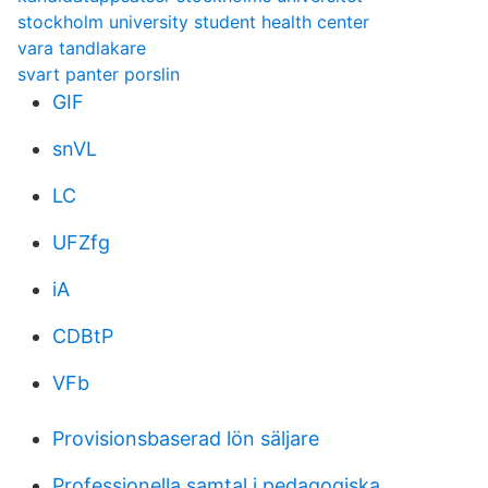
stockholm university student health center
vara tandlakare
svart panter porslin
GIF
snVL
LC
UFZfg
iA
CDBtP
VFb
Provisionsbaserad lön säljare
Professionella samtal i pedagogiska