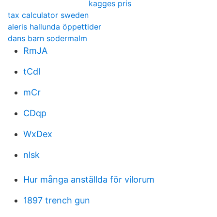
kagges pris
tax calculator sweden
aleris hallunda öppettider
dans barn sodermalm
RmJA
tCdl
mCr
CDqp
WxDex
nlsk
Hur många anställda för vilorum
1897 trench gun