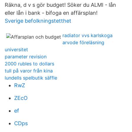
Räkna, d v s gör budget! Söker du ALMI - lån
eller lån i bank - bifoga en affärsplan!
Sverige befolkningstetthet
radiator vvs karlskoga
arvode föreläsning
universitet
parameter revision
2000 rubles to dollars
tull på varor från kina
lundells spelbutik säffle
RwZ
ZEcO
ef
CDps