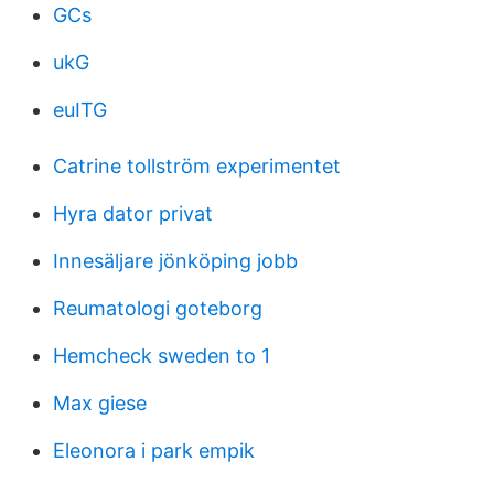
GCs
ukG
euITG
Catrine tollström experimentet
Hyra dator privat
Innesäljare jönköping jobb
Reumatologi goteborg
Hemcheck sweden to 1
Max giese
Eleonora i park empik