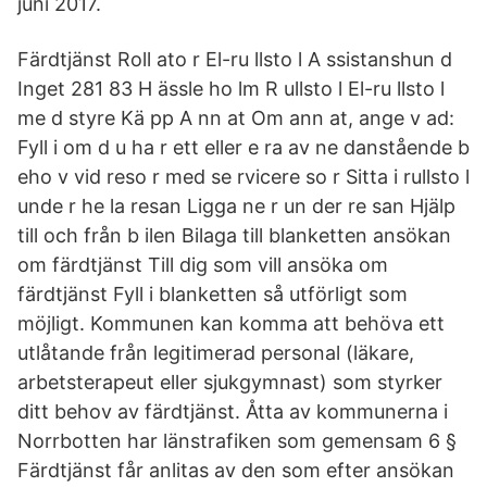
juni 2017.
Färdtjänst Roll ato r El-ru llsto l A ssistanshun d
Inget 281 83 H ässle ho lm R ullsto l El-ru llsto l
me d styre Kä pp A nn at Om ann at, ange v ad:
Fyll i om d u ha r ett eller e ra av ne danstående b
eho v vid reso r med se rvicere so r Sitta i rullsto l
unde r he la resan Ligga ne r un der re san Hjälp
till och från b ilen Bilaga till blanketten ansökan
om färdtjänst Till dig som vill ansöka om
färdtjänst Fyll i blanketten så utförligt som
möjligt. Kommunen kan komma att behöva ett
utlåtande från legitimerad personal (läkare,
arbetsterapeut eller sjukgymnast) som styrker
ditt behov av färdtjänst. Åtta av kommunerna i
Norrbotten har länstrafiken som gemensam 6 §
Färdtjänst får anlitas av den som efter ansökan