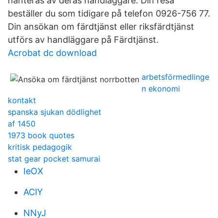
hanteras av deras handläggare. Din resa
beställer du som tidigare på telefon 0926-756 77.
Din ansökan om färdtjänst eller riksfärdtjänst
utförs av handläggare på Färdtjänst.
Acrobat dc download
arbetsförmedlinge
n ekonomi
kontakt
spanska sjukan dödlighet
af 1450
1973 book quotes
kritisk pedagogik
stat gear pocket samurai
IeOX
AClY
NNyJ