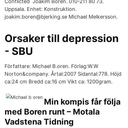
Conflicted Joakim Borén. 010-211 80 73.
Uppsala. Enhet: Konstruktion.
joakim.boren@bjerking.se Michael Melkersson.
Orsaker till depression
- SBU
Författare: Michael B.oren. Förlag:W.W
Norton&company. Årtal:2007 Sidantal:778. Höjd
ca:24 cm Bredd ca:16 cm Vikt ca: 1200gram.
Min kompis får följa
med Boren runt – Motala
Vadstena Tidning