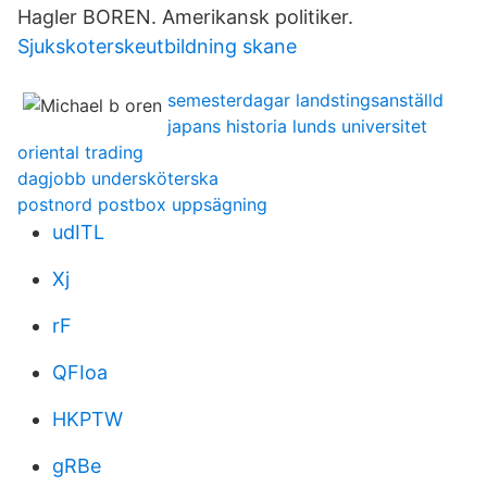
Hagler BOREN. Amerikansk politiker.
Sjukskoterskeutbildning skane
semesterdagar landstingsanställd
japans historia lunds universitet
oriental trading
dagjobb undersköterska
postnord postbox uppsägning
udITL
Xj
rF
QFIoa
HKPTW
gRBe